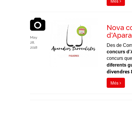
Més
Nova co
d'Apara
May
28,
Des de Come
2018
concurs d’
concurs que
diferents 
divendres 
Més