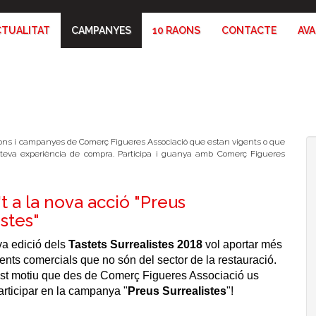
CTUALITAT
CAMPANYES
10 RAONS
CONTACTE
AV
ons i campanyes de Comerç Figueres Associació que estan vigents o que
a teva experiència de compra. Participa i guanya amb Comerç Figueres
t a la nova acció "Preus
istes"
a edició dels
Tastets Surrealistes 2018
vol aportar més
ents comercials que no són del sector de la restauració.
st motiu que des de Comerç Figueres Associació us
rticipar en la campanya "
Preus Surrealistes
"!