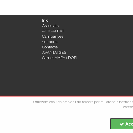
Inici
Associats
ACTUALITAT
Campanyes
10 raons
Contacte
AVANTATGES
Carnet AMPA i DOFÍ
Utilitzem cookies pròpies i de tercers per millorar els nostre
consid
Acc