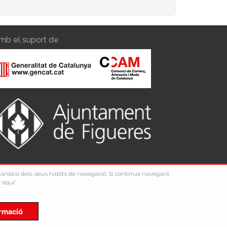
mb el suport de
 l'anàlisi dels seus hàbits de navegació. Si contínua navegant,
‘aquí’.
rmació