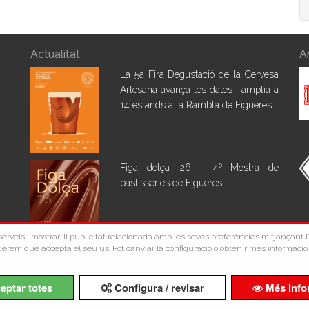
Actualitat
A
La 5a Fira Degustació de la Cervesa
Artesana avança les dates i amplia a
14 estands a la Rambla de Figueres
Figa dolça '26 - 4º Mostra de
pastisseries de Figueres
s serveis i mostrar-li publicitat relacionada amb les seves preferències mitjançant
erem que accepta el seu ús. Pot canviar la configuració o obtenir més informació 
Copyright ©Comerç Figueres 2026
eptar totes
Configura / revisar
Més info
Avís Legal
Política de Privacidad
Política de Cookies