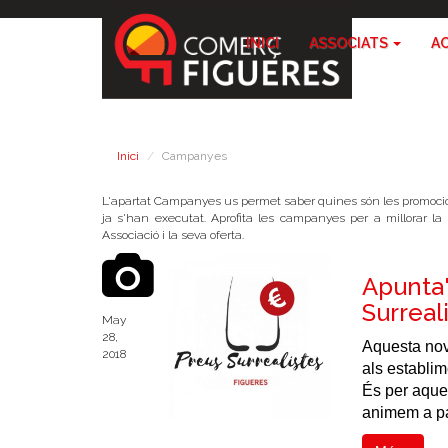
INICI
ASSOCIATS
A
Inici
Campanyes
L'apartat Campanyes us permet saber quines són les promoci
ja s'han executat. Aprofita les campanyes per a millorar l
Associació i la seva oferta.
Apunta'
Surreal
May
28,
Aquesta nov
2018
als establim
És per aque
animem a pa