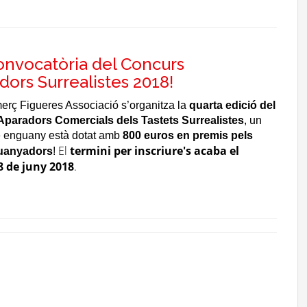
nvocatòria del Concurs
dors Surrealistes 2018!
rç Figueres Associació s’organitza la
quarta edició del
Aparadors Comercials dels Tastets Surrealistes
, un
 enguany està dotat amb
800 euros en premis pels
El
termini per inscriure's acaba el
guanyadors
!
8 de juny 2018
.