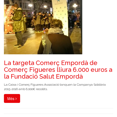
La targeta Comerç Empordà de
Comerç Figueres lliura 6.000 euros a
la Fundació Salut Empordà
La Caixa i Comerç Figueres Associació tanquen la Campanya Solidària
2015-2016 amb 6,000€ recollits.
Més