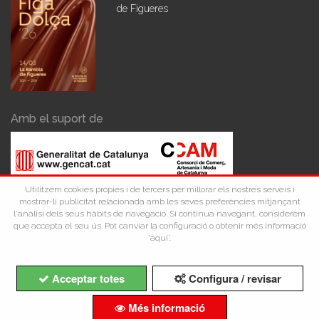
de Figueres
Amb el suport de
Utilitzem cookies pròpies i de tercers per millorar els nostres serveis i
mostrar-li publicitat relacionada amb les seves preferències mitjançant
l'anàlisi dels seus hàbits de navegació. Si contínua navegant, considerem
que accepta el seu ús. Pot canviar la configuració o obtenir més informació
‘aquí’.
Acceptar totes
Configura / revisar
Copyright ©Comerç Figueres 2026
Més informació
Avís Legal
Política de Privacidad
Política de Cookies