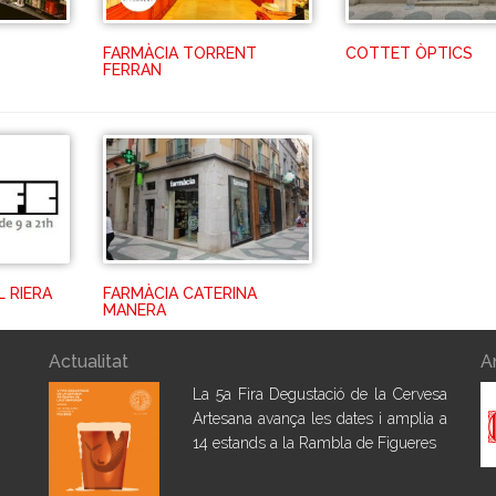
FARMÀCIA TORRENT
COTTET ÒPTICS
FERRAN
 RIERA
FARMÀCIA CATERINA
MANERA
Actualitat
A
La 5a Fira Degustació de la Cervesa
Artesana avança les dates i amplia a
14 estands a la Rambla de Figueres