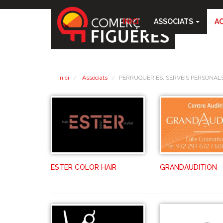
INICI
ASSOCIATS
A
Inici
Associats
PERRUQUERIES, SERVEIS PERSONALS
ESTER COLOR HAIR
GRANDAUDITION