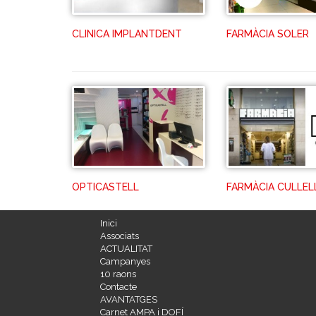
CLINICA IMPLANTDENT
FARMÀCIA SOLER
OPTICASTELL
FARMÀCIA CULLELL
Inici
Associats
ACTUALITAT
Campanyes
10 raons
Contacte
AVANTATGES
Carnet AMPA i DOFÍ