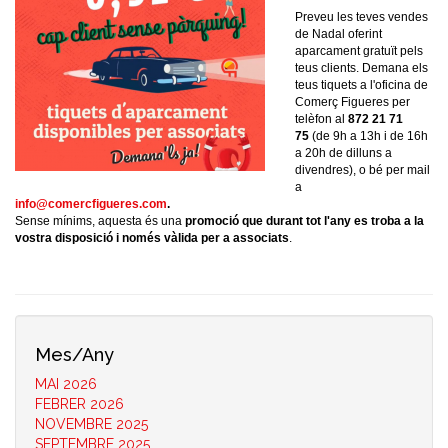
Preveu les teves vendes
de Nadal oferint
aparcament gratuït pels
teus clients. Demana els
teus tiquets a l'oficina de
Comerç Figueres per
telèfon al
872 21 71
75
(de 9h a 13h i de 16h
a 20h de dilluns a
divendres), o bé per mail
a
info@comercfigueres.com
.
Sense mínims, aquesta és una
promoció que durant tot l'any es troba a la
vostra disposició i només vàlida per a associats
.
Mes/Any
MAI 2026
FEBRER 2026
NOVEMBRE 2025
SEPTEMBRE 2025