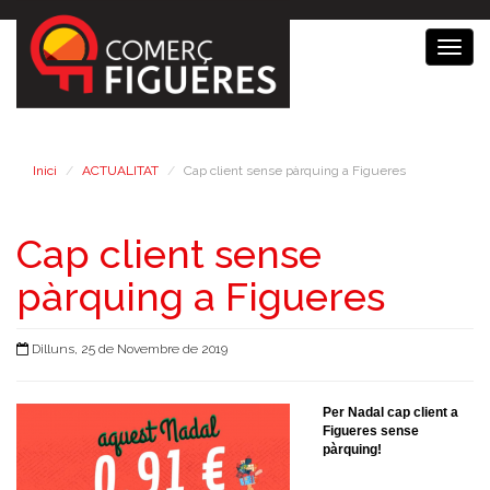
Togg
navig
Inici
ACTUALITAT
Cap client sense pàrquing a Figueres
Cap client sense
pàrquing a Figueres
Dilluns, 25 de Novembre de 2019
Per Nadal cap client a
Figueres sense
pàrquing!