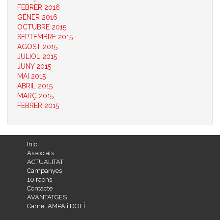
FEBRER 2016
GENER 2016
OCTUBRE 2015
SEPTEMBRE 2015
AGOST 2015
JULIOL 2015
JUNY 2015
MAI 2015
ABRIL 2015
MARÇ 2015
FEBRER 2015
Inici
Associats
ACTUALITAT
Campanyes
10 raons
Contacte
AVANTATGES
Carnet AMPA i DOFÍ