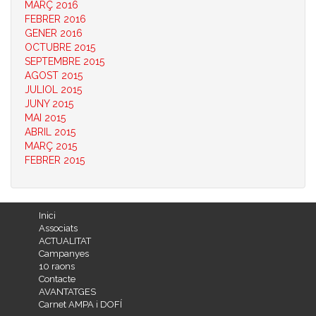
MARÇ 2016
FEBRER 2016
GENER 2016
OCTUBRE 2015
SEPTEMBRE 2015
AGOST 2015
JULIOL 2015
JUNY 2015
MAI 2015
ABRIL 2015
MARÇ 2015
FEBRER 2015
Inici
Associats
ACTUALITAT
Campanyes
10 raons
Contacte
AVANTATGES
Carnet AMPA i DOFÍ