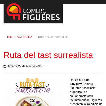
Inici
ACTUALITAT
Ruta del tast surrealista
Ruta del tast surrealista
Dimarts, 27 de Mai de 2025
Del
05 al 15 de
juny juny
Comerç
Figueres Associació
organitza i en
col·laboració amb
l'Ajuntament de Figueres,
presenten la 4a edició de