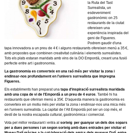
la Ruta del Tast
Surrealista, un
esdeveniment
gastronòmic on 25
restaurants de la ciutat
ofereixen una
experiència inspirada del
geni de Figueres.
Podrem gaudir d'una
tapa innovadora a un preu de 4 € i alguns restaurants ofereixen menú a 35 €,
amb propostes que combinen creativitat culinària i elements surrealistes.
Tots els plats estaran maridats amb vins de la DO Empordà, creant una fusió
perfecte entre art i gastronomia.
La gastronomia es converteix en una raó més per visitar la zona i
endinsar-nos profundament en l'univers surrealista que impregna
Figueres.
Els establiments han preparat una
tapa d'inspiració surrealista maridada
amb una copa de vi de l'Empordà a un preu de 4 euros
. També hi ha
restaurants que oferiran menú a 35€. D'aquesta manera la gastronomia es
converteix en un motiu més per visitar la zona i endinsar-nos una mica més
en l'univers surrealista. La capital de l’Alt Empordà pot ser un cop més, el
destí de la nostra escapada cultural, gastronòmica i comercial.
Vota pel millor restaurant i entra al
sorteig per guanyar un dels dos sopars
per a dues persones i un segon sorteig amb dues entrades per visitar el
Museu Dalí gràcies a la col·laboració dels amics dels museus Dalí, entre