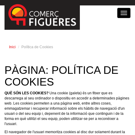
Toggl
navig
Inici
Política de Cookies
PÀGINA: POLÍTICA DE
COOKIES
QUÈ SÓN LES COOKIES?
Una cookie (galeta) és un fitxer que es
descarrega al seu ordinador o dispositiu en accedir a determinades pàgines
web. Les cookies permeten a una pàgina web, entre altres coses,
emmagatzemar i recuperar informació sobre els hàbits de navegació d'un
usuari o del seu equip i, depenent de la informació que continguin i de la
forma en què utilitzi el seu equip, poden utilitzar-se per a reconèixer a
l'usuari.
El navegador de l'usuari memoritza cookies al disc dur solament durant la