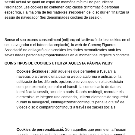
sessió actual ocupant un espai de memòria mínim i no perjudicant
l'ordinador. Les cookies no contenen cap classe d'informació personal
específica, i la majoria de les mateixes s'esborren del disc dur en finalitzar la
sessió de navegador (les denominades cookies de sessió).
Sense el seu exprés consentiment (mitjançant l'activació de les cookies en el
seu navegador o el bàner d'acceptació), la web de Comerç Figueres
Associació no enllaçarà a les cookies les dades memoritzades amb les
seves dades personals proporcionades en el moment del registre o contacte.
QUINS TIPUS DE COOKIES UTILITZA AQUESTA PÀGINA WEB?
Cookies tècniques:
Són aquelles que permeten a l'usuari la
navegació a través d'una pàgina web, plataforma o aplicació i la
utilització de les diferents opcions o serveis que en ella existeixin
com, per exemple, controlar el trànsit i la comunicació de dades,
identificar la sessió, accedir a parts d'accés restringit, recordar els
elements que integren una comanda, utilitzar elements de seguretat
durant la navegació, emmagatzemar continguts per a la difusió de
vídeos o so o compartir continguts a través de xarxes socials.
Cookies de personalització:
Són aquelles que permeten a l'usuari
accedir al servei amb algunes característiques de caràcter general