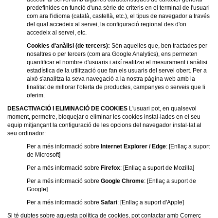
predefinides en funció d'una sèrie de criteris en el terminal de l'usuari
com ara l'idioma (català, castellà, etc.), el tipus de navegador a través
del qual accedeix al servei, la configuració regional des d'on
accedeix al servei, etc.
Cookies d'anàlisi (de tercers):
Són aquelles que, ben tractades per
nosaltres o per tercers (com ara Google Analytics), ens permeten
quantificar el nombre d'usuaris i així realitzar el mesurament i anàlisi
estadística de la utilització que fan els usuaris del servei obert. Per a
això s'analitza la seva navegació a la nostra pàgina web amb la
finalitat de millorar l'oferta de productes, campanyes o serveis que li
oferim.
DESACTIVACIÓ I ELIMINACIÓ DE COOKIES
L'usuari pot, en qualsevol
moment, permetre, bloquejar o eliminar les cookies instal·lades en el seu
equip mitjançant la configuració de les opcions del navegador instal·lat al
seu ordinador:
Per a més informació sobre
Internet Explorer / Edge
: [Enllaç a suport
de Microsoft]
Per a més informació sobre
Firefox
: [Enllaç a suport de Mozilla]
Per a més informació sobre
Google Chrome
: [Enllaç a suport de
Google]
Per a més informació sobre
Safari
: [Enllaç a suport d'Apple]
Si té dubtes sobre aquesta política de cookies, pot contactar amb Comerç