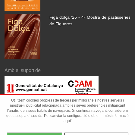
Figa dolça '26 - 4º Mostra de pastisseries
de Figueres
Amb el suport de
Utilitzem cookies pròpies i de tercers per millorar els nostres serveis i
mostrar-li publicitat relacionada amb les seves preferències mitjançant
l'anàlisi dels seus hàbits de navegació. Si contínua navegant, considerem
que accepta el seu ús. Pot canviar la configuració o obtenir més informació
‘aquí’.