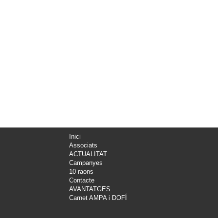
Inici
Associats
ACTUALITAT
Campanyes
10 raons
Contacte
AVANTATGES
Carnet AMPA i DOFÍ