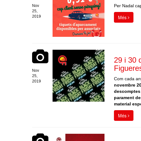
Per Nadal cap
Nov
25,
2019
Més
29 i 30
Figuere
Nov
25,
Com cada any,
2019
novembre 20
descomptes e
parament de 
material esp
Més