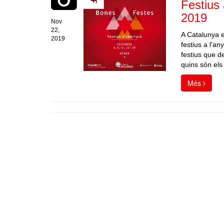
Festius
2019
Nov
22,
A Catalunya 
2019
festius a l'an
festius que d
quins són els
Més