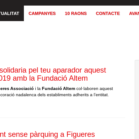
TUALITAT
CAMPANYES
10 RAONS
CONTACTE
AVA
olidaria pel teu aparador aquest
019 amb la Fundació Altem
eres Associació
i la
Fundació Altem
col·laboren aquest
coració nadalenca dels establiments adherits a l’entitat.
ent sense pàrquing a Figueres