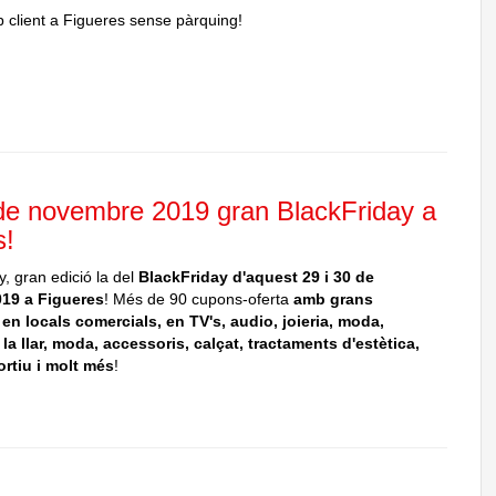
 client a Figueres sense pàrquing!
 de novembre 2019 gran BlackFriday a
s!
 gran edició la del
BlackFriday d'aquest 29 i 30 de
19 a Figueres
! Més de 90 cupons-oferta
amb grans
n locals comercials, en TV's, audio, joieria, moda,
la llar, moda, accessoris, calçat, tractaments d'estètica,
ortiu i molt més
!