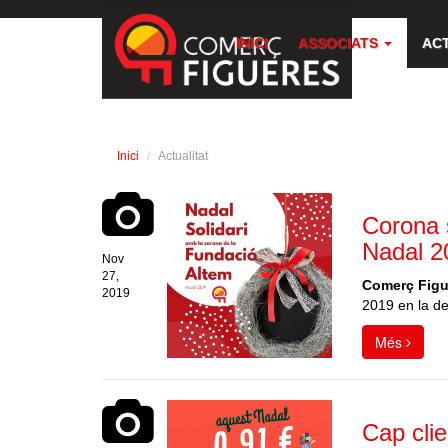
INICI
ASSOCIATS
AC
Inici
Actualitat
Corona s
Nadal 2
Nov
27,
Comerç Figu
2019
2019 en la de
Més
Cap cli