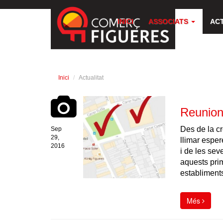
INICI
ASSOCIATS
AC
Inici
Actualitat
Reunion
Des de la c
Sep
29,
llimar
esper
2016
i de les sev
aquests pri
establiment
Més