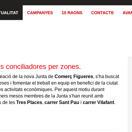
TUALITAT
CAMPANYES
10 RAONS
CONTACTE
AVA
s conciliadores per zones.
reació de la nova Junta de
Comerç Figueres
, s'ha buscat
eses
i fomentar el treball en equip en benefici de la ciutat
es activitats econòmiques. Per aquest motiu durant
mers mesos membres de la Junta s'han reunit amb
s de les
Tres Places
,
carrer Sant Pau
i
carrer Vilafant
.