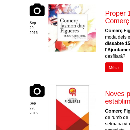
Proper 1
Comerç
Sep
29,
Comerç Fi
2016
moda dels es
dissabte 15
l'
Ajuntamen
desfilarà?
Més
Noves p
establim
Sep
29,
Comerç Fi
2016
de rumb de l
setmana vin