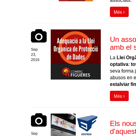
associats.
Més
Un asso
amb el 
Sep
23,
La
Llei Org
2016
optativa
:
to
seva forma j
abusos en e
estalviar f
Més
Els nou
d'aques
Sep