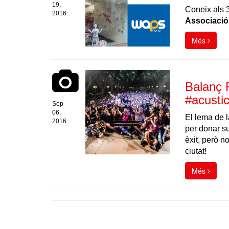
19,
Coneix als 
2016
Associaci
Més
Balanç 
#acusti
Sep
06,
El lema de
2016
per donar sup
èxit, però n
ciutat!
Més