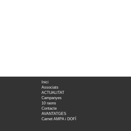
Inici
Associats
ACTUALITAT
Campanyes
10 raons
Contacte
AVANTATGES
Carnet AMPA i DOFÍ