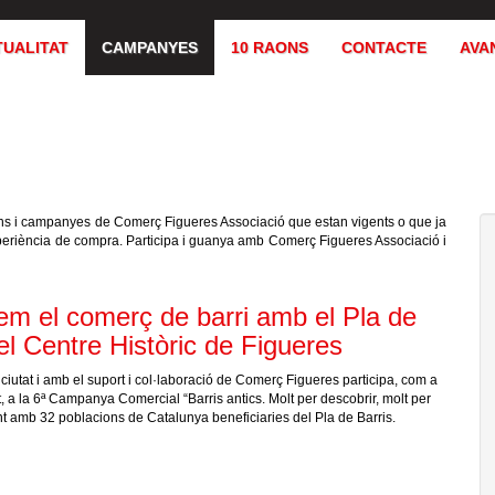
TUALITAT
CAMPANYES
10 RAONS
CONTACTE
AVA
ns i campanyes de Comerç Figueres Associació que estan vigents o que ja
experiència de compra. Participa i guanya amb Comerç Figueres Associació i
m el comerç de barri amb el Pla de
el Centre Històric de Figueres
ciutat i amb el suport i col·laboració de Comerç Figueres participa, com a
, a la 6ª Campanya Comercial “Barris antics. Molt per descobrir, molt per
ent amb 32 poblacions de Catalunya beneficiaries del Pla de Barris.