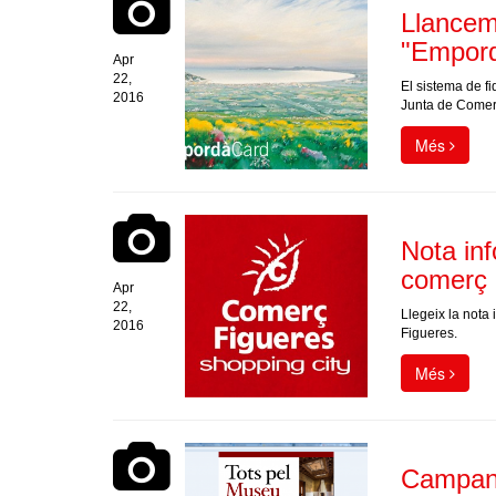
Llancem
"Empord
Apr
22,
El sistema de f
2016
Junta de Comer
Més
Nota inf
comerç 
Apr
22,
Llegeix la nota
2016
Figueres.
Més
Campany