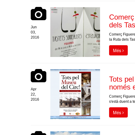
Comerç 
dels Tas
Jun
03,
Comerç Figueres
2016
la Ruta dels Tas
Més
Tots pe
només e
Apr
22,
Comerç Figueres
2016
s'està duent a 
Més