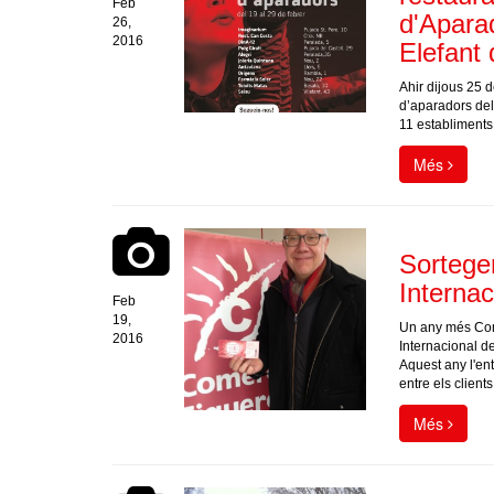
Feb
d'Aparad
26,
2016
Elefant 
Ahir dijous 25 d
d’aparadors del 
11 establiments
Més
Sortege
Internac
Feb
19,
Un any més Come
2016
Internacional de
Aquest any l'ent
entre els client
Més