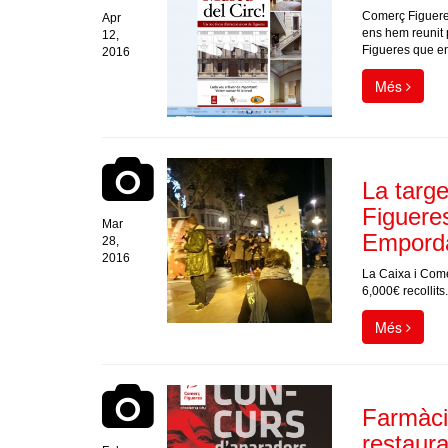
Comerç Figueres
Apr
ens hem reunit 
12,
Figueres que en
2016
Més
La targ
Figueres
Mar
Empord
28,
2016
La Caixa i Com
6,000€ recollits.
Més
Farmàci
restaur