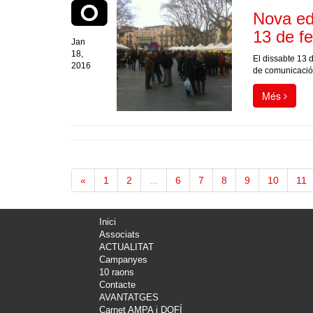
Nova edi
13 de fe
Jan
18,
El dissabte 13 
2016
de comunicació p
Més
«
1
2
...
6
7
8
9
10
11
Inici
Associats
ACTUALITAT
Campanyes
10 raons
Contacte
AVANTATGES
Carnet AMPA i DOFÍ