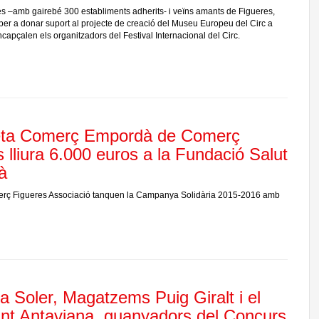
 –amb gairebé 300 establiments adherits- i veïns amants de Figueres,
per a donar suport al projecte de creació del Museu Europeu del Circ a
capçalen els organitzadors del Festival Internacional del Circ.
eta Comerç Empordà de Comerç
 lliura 6.000 euros a la Fundació Salut
à
erç Figueres Associació tanquen la Campanya Solidària 2015-2016 amb
a Soler, Magatzems Puig Giralt i el
ant Antaviana, guanyadors del Concurs