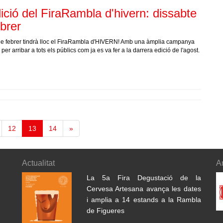
ció del FiraRambla d'hivern: dissabte
brer
de febrer tindrà lloc el FiraRambla d'HIVERN! Amb una àmplia campanya
er arribar a tots els públics com ja es va fer a la darrera edició de l'agost.
12
13
14
»
Actualitat
A
La 5a Fira Degustació de la
Cervesa Artesana avança les dates
i amplia a 14 estands a la Rambla
de Figueres