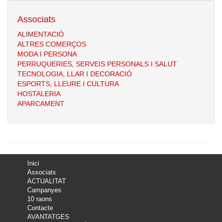
Associats
ALIMENTACIÓ
ALTRES COMERÇOS
MODA I PERSONA
PERRUQUERIES, SERVEIS PERSONALS I SALUT
TECNOLOGIA, LLAR I DECORACIÓ
ESPORTS, LLEURE I CULTURA
HOSTALERIA
APARCAMENT
Inici
Associats
ACTUALITAT
Campanyes
10 raons
Contacte
AVANTATGES