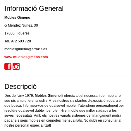
Informació General
Mobles Gimeno
c/ Mendez Nuñez, 30
17600 Figueres
Tel. 972 503 728
moblesgimeno@arrakis.es
www.mueblesgimeno.com
Descripció
Des de l'any 1979,
Mobles Gimeno
li ofereix tot el necessari per moblar el
seu pis amb diferents estils. A les nostres sis plantes d'exposició trobarà el
que busca. Informeu-vos de qualsevol moble i l'atendrem personalment per
resoldre qualsevol dubte i per oferir-li el moble que millor s'adapti a les
seves necessitats. Amb els nostres variats sistemes de finançament podrà
pagar els seus mobles en còmodes mensualitats. No dubti en consultar al
nostre personal especialitzat!