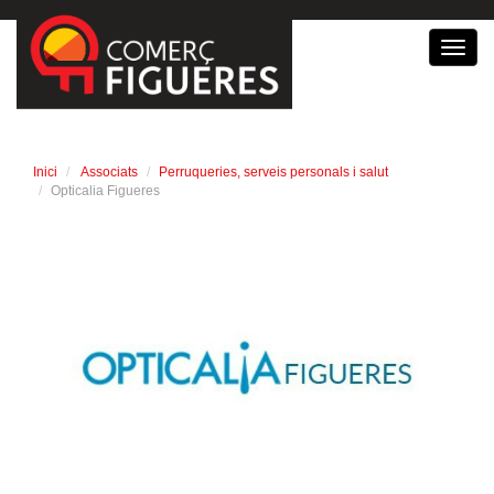
Toggl
navig
Inici
Associats
Perruqueries, serveis personals i salut
Opticalia Figueres