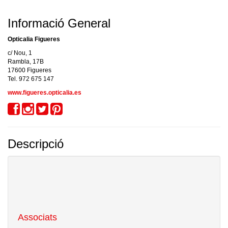
Informació General
Opticalia Figueres
c/ Nou, 1
Rambla, 17B
17600 Figueres
Tel. 972 675 147
www.figueres.opticalia.es
Descripció
Si t'agraden les ulleres, t'agrada
Opticalia
! Perquè anem de la mà de les
últimes tendències. Perquè et proposem un ampli catàleg d'ulleres perquè
trobis les que encaixen millor amb el teu estil. Perquè comptem amb
marques en exclusiva com
Mango, Pepe Jeans, Custo Barcelona,
Pull&Bear, Davidelfin, Amichi, Javier Larrainzar o El Caballo
. I perquè
traiem al mercat ofertes úniques en ulleres de sol i graduades.
Associats