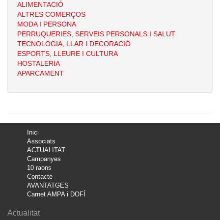
ALIMENTACIÓ
ALTRES COMERÇOS
MODA I PERSONA
PERRUQUERIES, SERVEIS PERSONALS I SALUT
TECNOLOGIA, LLAR I DECORACIÓ
ESPORTS, LLEURE I CULTURA
HOSTALERIA
APARCAMENT
Inici
Associats
ACTUALITAT
Campanyes
10 raons
Contacte
AVANTATGES
Carnet AMPA i DOFÍ
Actualitat