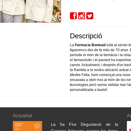
Descripció
La
Farmacia Bonmatí
està al servei d
figuerencs des de fa més de 70 anys.
període el món de la farmàcia i la rela
el farmacèutic i el pacient ha experime
canvis. Actualment, i després d'un tras
la Rambla a la nostra ubicació actual a
Mestre Falla, hem començat una nova
encarada a obrir-nos al món de les n
tecnologies però sense oblidar mai l'a
personalitzada a taulell.
Actualitat
A
La 5a Fira Degustació de la
Cervesa Artesana avança les dates