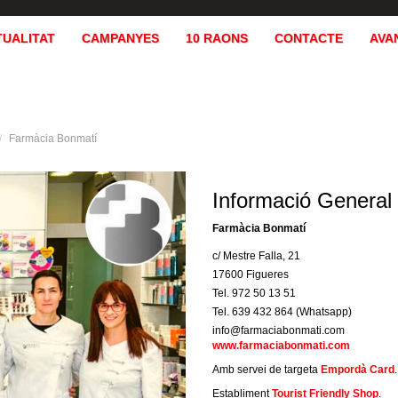
TUALITAT
CAMPANYES
10 RAONS
CONTACTE
AVA
Farmàcia Bonmatí
Informació General
Farmàcia Bonmatí
c/ Mestre Falla, 21
17600 Figueres
Tel. 972 50 13 51
Tel. 639 432 864 (Whatsapp)
info@farmaciabonmati.com
www.farmaciabonmati.com
Amb servei de targeta
Empordà Card
.
Establiment
Tourist Friendly Shop
.