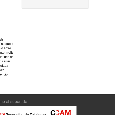
els
 En aquest
ció entre
ntat molts
llat des de
l carrer
 etapa
oves
tenció
mb el suport de