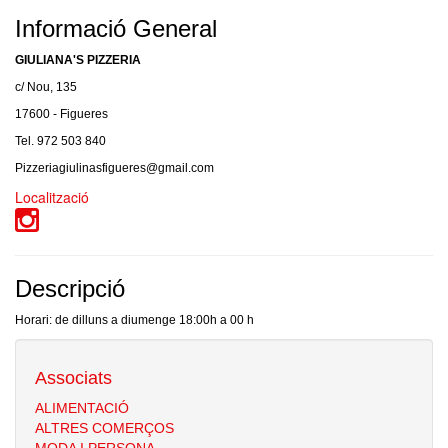
Informació General
GIULIANA'S PIZZERIA
c/ Nou, 135
17600 - Figueres
Tel. 972 503 840
Pizzeriagiulinasfigueres@gmail.com
Localització
Descripció
Horari: de dilluns a diumenge 18:00h a 00 h
Associats
ALIMENTACIÓ
ALTRES COMERÇOS