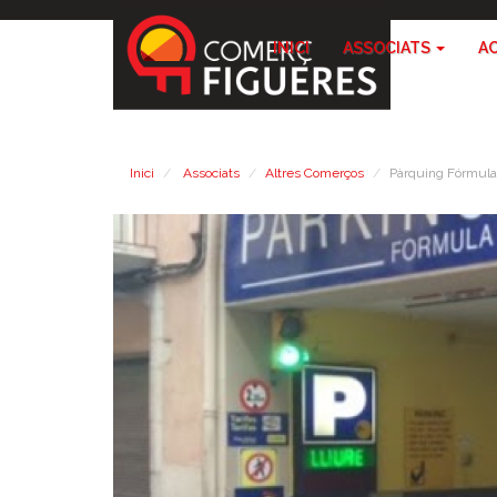
INICI
ASSOCIATS
A
Inici
Associats
Altres Comerços
Pàrquing Fórmula