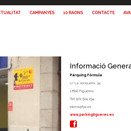
CTUALITAT
CAMPANYES
10 RAONS
CONTACTE
AV
Informació Genera
Pàrquing Fórmula
c/ La Jonquera, 34
17600 Figueres
Tel. 972 504 294
elena@fpc.es
www.parkingfigueres.es