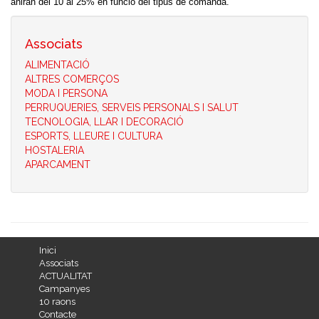
aniran del 10 al 25% en funció del tipus de comanda.
Associats
ALIMENTACIÓ
ALTRES COMERÇOS
MODA I PERSONA
PERRUQUERIES, SERVEIS PERSONALS I SALUT
TECNOLOGIA, LLAR I DECORACIÓ
ESPORTS, LLEURE I CULTURA
HOSTALERIA
APARCAMENT
Inici
Associats
ACTUALITAT
Campanyes
10 raons
Contacte